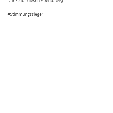
Danke für diesen Abend. 💯🙌
#Stimmungssieger