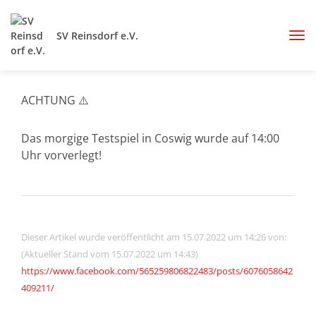
SV Reinsdorf e.V.
ACHTUNG ⚠️
Das morgige Testspiel in Coswig wurde auf 14:00
Uhr vorverlegt!
Dieser Artikel wurde veröffentlicht am 15.07.2022 um 14:26 von:
(Aktueller Stand vom 15.07.2022 um 14:43)
https://www.facebook.com/565259806822483/posts/6076058642
409211/