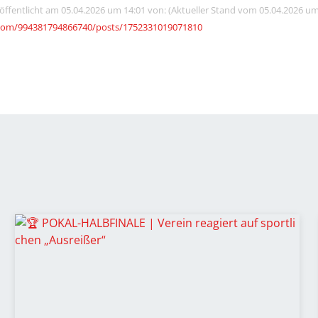
röffentlicht am 05.04.2026 um 14:01 von: (Aktueller Stand vom 05.04.2026 um
com/994381794866740/posts/1752331019071810