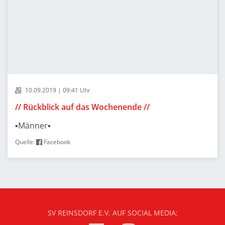
10.09.2019 | 09:41 Uhr
// Rückblick auf das Wochenende //
▪️Männer▪️
Quelle:
Facebook
SV REINSDORF E.V. AUF SOCIAL MEDIA: