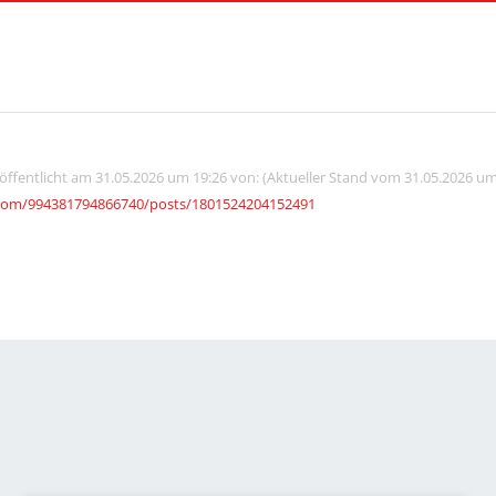
röffentlicht am 31.05.2026 um 19:26 von: (Aktueller Stand vom 31.05.2026 um
com/994381794866740/posts/1801524204152491