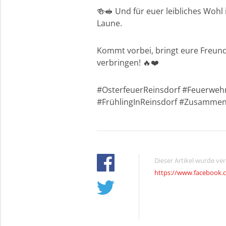
🍻🥪 Und für euer leibliches Wohl 
Laune.
Kommt vorbei, bringt eure Freund
verbringen! 🔥❤️
#OsterfeuerReinsdorf #Feuerweh
#FrühlingInReinsdorf #Zusamme
Dieser Artikel wurde ve
https://www.facebook.