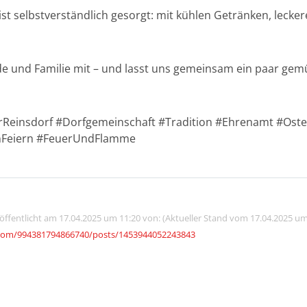
ist selbstverständlich gesorgt: mit kühlen Getränken, lecke
e und Familie mit – und lasst uns gemeinsam ein paar gem
rReinsdorf #Dorfgemeinschaft #Tradition #Ehrenamt #Ost
nFeiern #FeuerUndFlamme
röffentlicht am 17.04.2025 um 11:20 von: (Aktueller Stand vom 17.04.2025 um
com/994381794866740/posts/1453944052243843