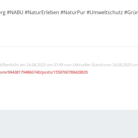
berg #NABU #NaturErleben #NaturPur #Umweltschutz #Grü
röffentlicht am 24.08.2025 um 07:49 von: (Aktueller Stand vom 24.08.2025 um
com/994381794866740/posts/1558760788428835