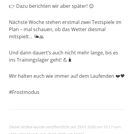
👉 Dazu berichten wir aber später! 😉
Nächste Woche stehen erstmal zwei Testspiele im
Plan – mal schauen, ob das Wetter diesmal
mitspielt… 🌤️🙏
Und dann dauert’s auch nicht mehr lange, bis es
ins Trainingslager geht! 💪🧳
Wir halten euch wie immer auf dem Laufenden ❤️🖤
#Frostmodus
Dieser Artikel wurde veröffentlicht am 29.01.2026 um 10:17 von: