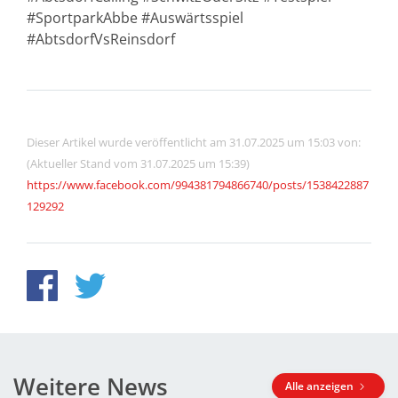
#SportparkAbbe #Auswärtsspiel
#AbtsdorfVsReinsdorf
Dieser Artikel wurde veröffentlicht am 31.07.2025 um 15:03 von:
(Aktueller Stand vom 31.07.2025 um 15:39)
https://www.facebook.com/994381794866740/posts/1538422887
129292
Weitere News
Alle anzeigen