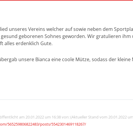
glied unseres Vereins welcher auf sowie neben dem Sportplatz
 gesund geborenen Sohnes geworden. Wir gratulieren ihm u
 alles erdenklich Gute.
übergab unsere Bianca eine coole Mütze, sodass der kleine
röffentlicht am 20.01.2022 um 16:38 von: (Aktueller Stand vom 20.01.2022 um
com/565259806822483/posts/5542301469118267/