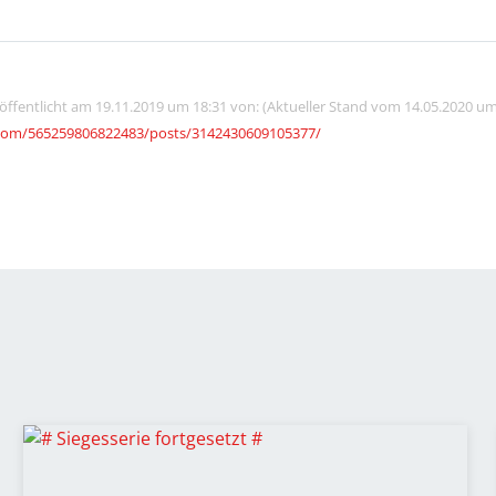
röffentlicht am 19.11.2019 um 18:31 von: (Aktueller Stand vom 14.05.2020 um
com/565259806822483/posts/3142430609105377/