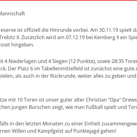
 Mannschaft
erve ist offiziell die Hinrunde vorbei. Am 30.11.19 spielt 
ebitz II. Zusätzlich wird am 07.12.19 bei Kemberg II ein Sp
zeit hingeben.
it 4 Niederlagen und 4 Siegen (12 Punkte), sowie 28:35 Tore
ck. Der Platz 6 im Tabellenmittelfeld ist zunächst eine gut
elen, als auch in der Rückrunde, weiter alles zu geben un
ütze mit 10 Toren ist unser guter alter Christian "Opa" Dre
hen jungen Burschen zeigt, wie man Fußball spielt und Tore
falls in den letzten Monaten zu einer Einheit zusammengew
rnen Willen und Kampfgeist auf Punktejagd gehen!